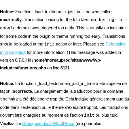
Notice
: Function _load_textdomain_just_in_time was called
incorrectly
. Translation loading for the
kliken-marketing-for-
domain was triggered too early. This is usually an indicator
google
for some code in the plugin or theme running too early. Translations
should be loaded at the
action or later. Please see
Debugging
init
in WordPress
for more information. (This message was added in
version 6.7.0.) in
/home/moreauprod/sites/www/wp-
includes/functions.php
on line
6121
Notice
: La fonction _load_textdomain_just_in_time a été appelée de
façon
incorrecte
. Le chargement de la traduction pour le domaine
a été déclenché trop tôt. Cela indique généralement que du
the7mk2
code dans l’extension ou le thème s’exécute trop tôt. Les traductions
doivent être chargées au moment de l’action
ou plus tard.
init
Veuillez lire
Débogage dans WordPress
(en) pour plus