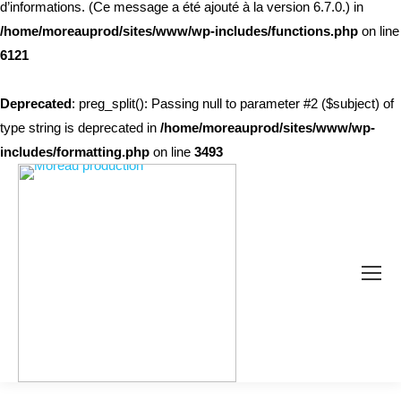
d’informations. (Ce message a été ajouté à la version 6.7.0.) in
/home/moreauprod/sites/www/wp-includes/functions.php
on line
6121
Deprecated
: preg_split(): Passing null to parameter #2 ($subject) of
type string is deprecated in
/home/moreauprod/sites/www/wp-
includes/formatting.php
on line
3493