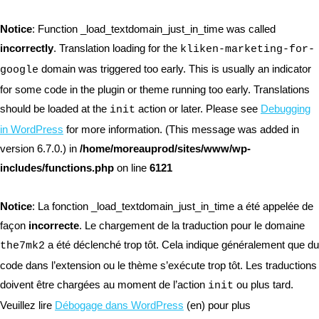
Notice
: Function _load_textdomain_just_in_time was called
incorrectly
. Translation loading for the
kliken-marketing-for-
domain was triggered too early. This is usually an indicator
google
for some code in the plugin or theme running too early. Translations
should be loaded at the
action or later. Please see
Debugging
init
in WordPress
for more information. (This message was added in
version 6.7.0.) in
/home/moreauprod/sites/www/wp-
includes/functions.php
on line
6121
Notice
: La fonction _load_textdomain_just_in_time a été appelée de
façon
incorrecte
. Le chargement de la traduction pour le domaine
a été déclenché trop tôt. Cela indique généralement que du
the7mk2
code dans l’extension ou le thème s’exécute trop tôt. Les traductions
doivent être chargées au moment de l’action
ou plus tard.
init
Veuillez lire
Débogage dans WordPress
(en) pour plus